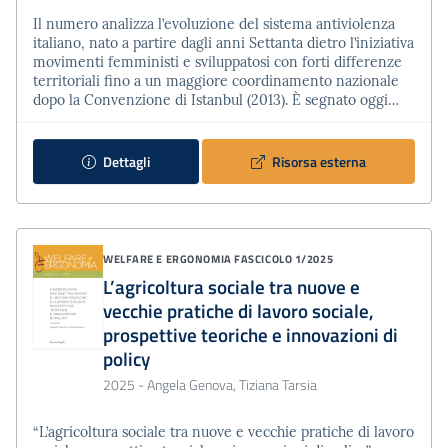
Il numero analizza l’evoluzione del sistema antiviolenza
italiano, nato a partire dagli anni Settanta dietro l’iniziativa
movimenti femministi e sviluppatosi con forti differenze
territoriali fino a un maggiore coordinamento nazionale
dopo la Convenzione di Istanbul (2013). È segnato oggi
dalla complessità della governance multilivello e dalla
necessità di coordinare attori e approcci spesso diversi. La
violenza di genere emerge come un banco di prova per il
Dettagli
Risorsa esterna
welfare: fenomeno diffuso e persis…
WELFARE E ERGONOMIA
FASCICOLO 1/2025
L’agricoltura sociale tra nuove e
vecchie pratiche di lavoro sociale,
prospettive teoriche e innovazioni di
policy
2025
- Angela Genova, Tiziana Tarsia
“L’agricoltura sociale tra nuove e vecchie pratiche di lavoro