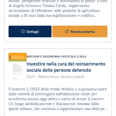
sociale, prospettive teoriche e innovazioni di policy” a cura
di Angela Genova e Tiziana Tarsia, rappresenta
un’occasione di riflessione sulle pratiche di agricoltura
sociale a 10 anni dalla sua legittimazione e codifica
regolativa avvenuta in Italia con la legge 141 del 2015,
“Disposizioni in materia di agricoltura sociale”. I contributi
presenti nel fascicolo 1/2025 di Welfare e Ergonomiai
Dettagli
Risorsa esterna
offrono prospettive utili per guardare …
WELFARE E ERGONOMIA
FASCICOLO 2/2024
Investire nella cura del reinserimento
sociale delle persone detenute
2025
- Alberto Pesce, Veronica Valenti
Il numero 2/2024 della rivista
Welfare e Ergonomia
nasce
dalla volontà di interrogarsi sull’istituzione totale per
eccellenza ancora oggi attiva e carica di senso: il carcere.
Un luogo simbolicamente e fisicamente rimosso dallo
spazio urbano, che continua a rappresentare una sfida per
il nostro modello di convivenza democratica e di welfare.