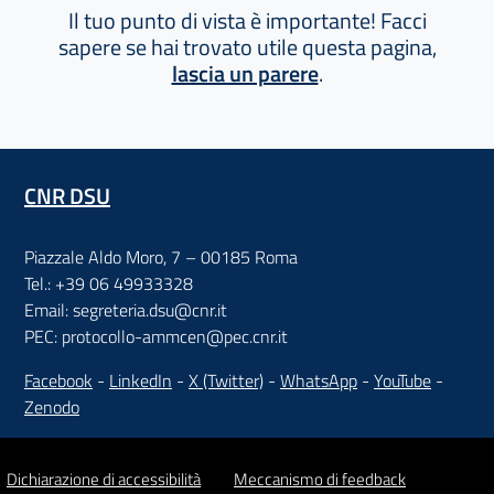
Il tuo punto di vista è importante! Facci
sapere se hai trovato utile questa pagina,
lascia un parere
.
CNR DSU
Piazzale Aldo Moro, 7 – 00185 Roma
Tel.: +39 06 49933328
Email: segreteria.dsu@cnr.it
PEC: protocollo-ammcen@pec.cnr.it
Facebook
-
LinkedIn
-
X (Twitter)
-
WhatsApp
-
YouTube
-
Zenodo
Dichiarazione di accessibilità
Meccanismo di feedback