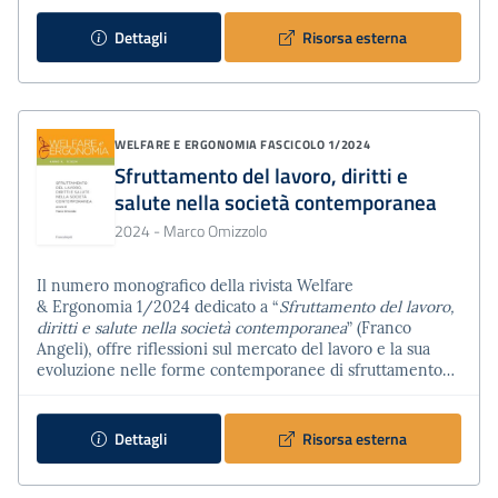
Partendo da un approccio sociologico e giuridico, il
volume si propone di riflettere sulla condizione delle
Dettagli
Risorsa esterna
persone private della libertà e sul se…
WELFARE E ERGONOMIA
FASCICOLO 1/2024
Sfruttamento del lavoro, diritti e
salute nella società contemporanea
2024
- Marco Omizzolo
Il numero monografico della rivista Welfare
& Ergonomia 1/2024 dedicato a “
Sfruttamento del lavoro,
diritti e salute nella società contemporanea
” (Franco
Angeli), offre riflessioni sul mercato del lavoro e la sua
evoluzione nelle forme contemporanee di sfruttamento
ed emarginazione. I 10 contributi proposti permettono di
inquadrare questo fenomeno nei termini di una
ristrutturazione della stessa società occidentale, del patto
Dettagli
Risorsa esterna
sociale che la costituisce e le dà forma e del tipo sp…