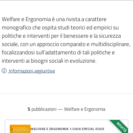
Welfare e Ergonomia è una rivista a carattere
monografico che ospita studi teorici ed empirici su
politiche e interventi per il benessere e la sicurezza
sociale, con un approccio comparato e multidisciplinare,
focalizzandosi sull’adattamento di tali politiche e
interventi ai bisogni sociali in evoluzione.
Informazioni aggiuntive
5
pubblicazioni — Welfare e Ergonomia
Elenco pubblicazioni
NOVITÀ
WELFARE E ERGONOMIA
1/2026 SPECIAL ISSUE