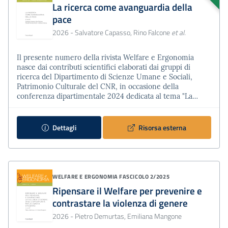
La ricerca come avanguardia della
pace
2026
- Salvatore Capasso, Rino Falcone
et al.
Il presente numero della rivista Welfare e Ergonomia
nasce dai contributi scientifici elaborati dai gruppi di
ricerca del Dipartimento di Scienze Umane e Sociali,
Patrimonio Culturale del CNR, in occasione della
conferenza dipartimentale 2024 dedicata al tema "La
pace: il punto di vista della scienza". Partendo da un
approccio interdisciplinare, il volume si interroga sul ruolo
della scienza di fronte alla crescente instabilità globale e
Dettagli
Risorsa esterna
al ritorno degli scenari bellici, muovendo da una doman…
WELFARE E ERGONOMIA
FASCICOLO 2/2025
Ripensare il Welfare per prevenire e
contrastare la violenza di genere
2026
- Pietro Demurtas, Emiliana Mangone