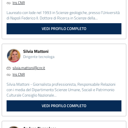
Iris CNR
Laureato con lode nel 1993 in Scienze geologiche, presso l’Università
di Napoli Federico II. Dottore di Ricerca in Scienze della...
VEDI PROFILO COMPLETO
Silvia Mattoni
Dirigente tecnologa
silvia.mattoni@cnr.it
Iris CNR
Silvia Mattoni - Giornalista professionista, Responsabile Relazioni
con i media del Dipartimento Scienze Umane, Sociali e Patrimonio
Culturale Consiglio Nazionale...
VEDI PROFILO COMPLETO