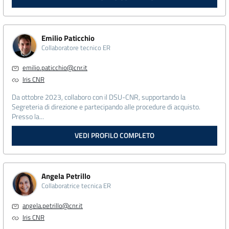
Emilio Paticchio
Collaboratore tecnico ER
emilio.paticchio@cnr.it
Iris CNR
Da ottobre 2023, collaboro con il DSU-CNR, supportando la
Segreteria di direzione e partecipando alle procedure di acquisto.
Presso la...
VEDI PROFILO COMPLETO
Angela Petrillo
Collaboratrice tecnica ER
angela.petrillo@cnr.it
Iris CNR