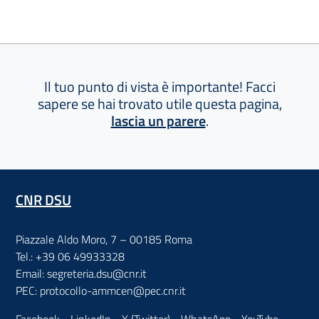
Il tuo punto di vista è importante! Facci
sapere se hai trovato utile questa pagina,
lascia un parere
.
CNR DSU
Piazzale Aldo Moro, 7 – 00185 Roma
Tel.: +39 06 49933328
Email: segreteria.dsu@cnr.it
PEC: protocollo-ammcen@pec.cnr.it
Facebook
-
LinkedIn
-
X (Twitter)
-
WhatsApp
-
YouTube
-