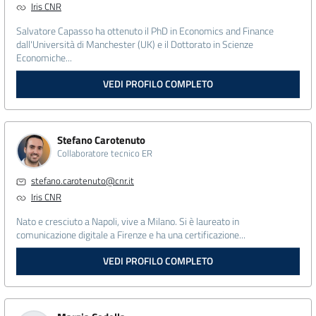
Iris CNR
Salvatore Capasso ha ottenuto il PhD in Economics and Finance
dall'Università di Manchester (UK) e il Dottorato in Scienze
Economiche...
VEDI PROFILO COMPLETO
Stefano Carotenuto
Collaboratore tecnico ER
stefano.carotenuto@cnr.it
Iris CNR
Nato e cresciuto a Napoli, vive a Milano. Si è laureato in
comunicazione digitale a Firenze e ha una certificazione...
VEDI PROFILO COMPLETO