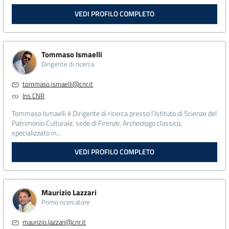
VEDI PROFILO COMPLETO
Tommaso Ismaelli
Dirigente di ricerca
tommaso.ismaelli@cnr.it
Iris CNR
Tommaso Ismaelli è Dirigente di ricerca presso l’Istituto di Scienze del
Patrimonio Culturale, sede di Firenze. Archeologo classico,
specializzato in...
VEDI PROFILO COMPLETO
Maurizio Lazzari
Primo ricercatore
maurizio.lazzari@cnr.it