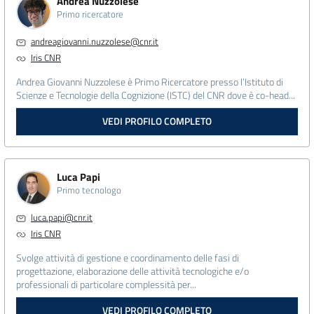
Andrea Nuzzolese
Primo ricercatore
andreagiovanni.nuzzolese@cnr.it
Iris CNR
Andrea Giovanni Nuzzolese è Primo Ricercatore presso l’Istituto di
Scienze e Tecnologie della Cognizione (ISTC) del CNR dove è co-head...
VEDI PROFILO COMPLETO
Luca Papi
Primo tecnologo
luca.papi@cnr.it
Iris CNR
Svolge attività di gestione e coordinamento delle fasi di
progettazione, elaborazione delle attività tecnologiche e/o
professionali di particolare complessità per...
VEDI PROFILO COMPLETO