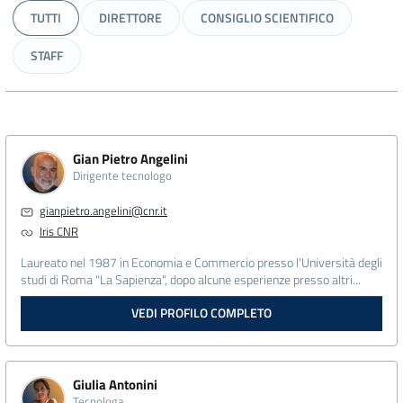
TUTTI
DIRETTORE
CONSIGLIO SCIENTIFICO
STAFF
Gian Pietro Angelini
Dirigente tecnologo
gianpietro.angelini@cnr.it
Iris CNR
Laureato nel 1987 in Economia e Commercio presso l'Università degli
studi di Roma "La Sapienza", dopo alcune esperienze presso altri...
VEDI PROFILO COMPLETO
Giulia Antonini
Tecnologa