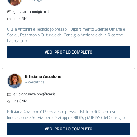
giulia.antonini@cnr.it
Iris CNR
Giulia Antonini è Tecnologo presso il Dipartimento Scienze Umane e
Sociali, Patrimonio Culturale del Consiglio Nazionale delle Ricerche.
Laureata in...
VEDI PROFILO COMPLETO
Erlisiana Anzalone
Ricercatrice
erlisiana.anzalone@cnr.it
Iris CNR
Erlisiana Anzalone è Ricercatrice presso l'Istituto di Ricerca su
Innovazione e Servizi per lo Sviluppo (IRIDIS, già IRISS) del Consiglio...
VEDI PROFILO COMPLETO