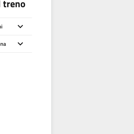
l treno
i
ina