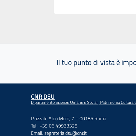
Il tuo punto di vista è imp
CNR DSU
Dipartimento Scienze Umane e Sociali, Patrimonio Cultural
Piazzale Aldo Moro, 7 – 00185 Roma
Tel.: +39 06 49933328
Email: segreteria.dsu@cnr.it