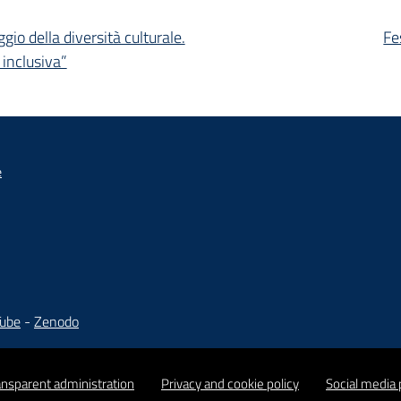
gio della diversità culturale.
Fe
inclusiva”
e
Tube
-
Zenodo
ansparent administration
Privacy and cookie policy
Social media 