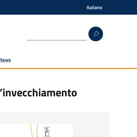
Italiano
News
ll’invecchiamento