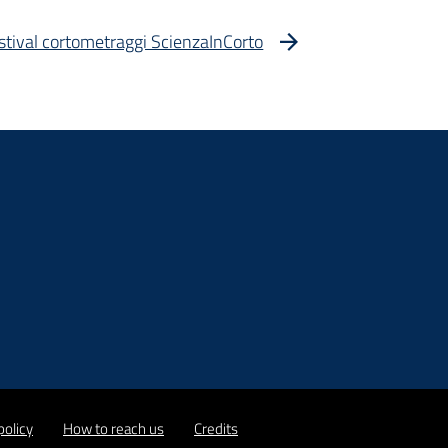
stival cortometraggi ScienzaInCorto
policy
How to reach us
Credits