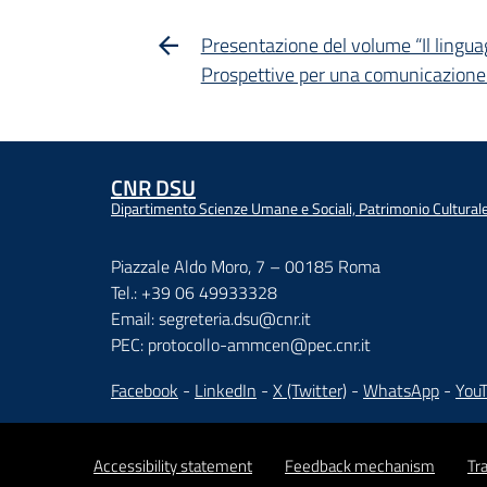
Presentazione del volume “Il linguag
Prospettive per una comunicazione 
CNR DSU
Dipartimento Scienze Umane e Sociali, Patrimonio Cultural
Piazzale Aldo Moro, 7 – 00185 Roma
Tel.: +39 06 49933328
Email: segreteria.dsu@cnr.it
PEC: protocollo-ammcen@pec.cnr.it
Facebook
-
LinkedIn
-
X (Twitter)
-
WhatsApp
-
You
Accessibility statement
Feedback mechanism
Tr