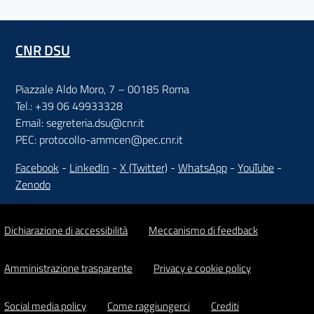
CNR DSU
Piazzale Aldo Moro, 7 – 00185 Roma
Tel.: +39 06 49933328
Email: segreteria.dsu@cnr.it
PEC: protocollo-ammcen@pec.cnr.it
Facebook
-
LinkedIn
-
X (Twitter)
-
WhatsApp
-
YouTube
-
Zenodo
Dichiarazione di accessibilità
Meccanismo di feedback
Amministrazione trasparente
Privacy e cookie policy
Social media policy
Come raggiungerci
Crediti