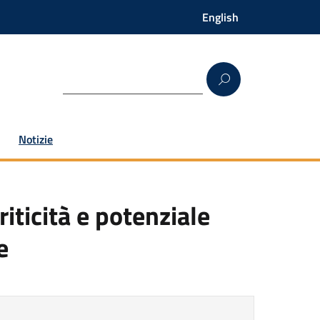
English
Notizie
iticità e potenziale
e