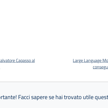
alvatore Capasso al
Large Language Models
i
consegue
ortante! Facci sapere se hai trovato utile que