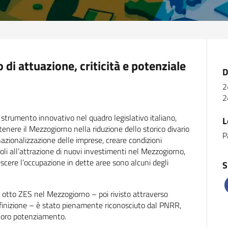
di attuazione, criticità e potenziale
D
2
2
trumento innovativo nel quadro legislativo italiano,
L
stenere il Mezzogiorno nella riduzione dello storico divario
P
azionalizzazione delle imprese, creare condizioni
li all’attrazione di nuovi investimenti nel Mezzogiorno,
scere l’occupazione in dette aree sono alcuni degli
S
di otto ZES nel Mezzogiorno – poi rivisto attraverso
definizione – è stato pienamente riconosciuto dal PNRR,
 loro potenziamento.