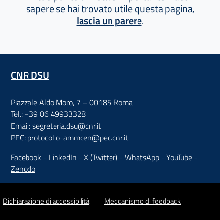
sapere se hai trovato utile questa pagina,
lascia un parere
.
CNR DSU
Piazzale Aldo Moro, 7 – 00185 Roma
Tel.: +39 06 49933328
Email: segreteria.dsu@cnr.it
PEC: protocollo-ammcen@pec.cnr.it
Facebook
-
LinkedIn
-
X (Twitter)
-
WhatsApp
-
YouTube
-
Zenodo
Dichiarazione di accessibilità
Meccanismo di feedback