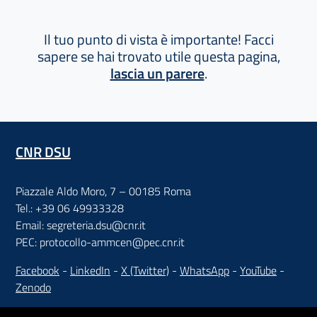
Il tuo punto di vista è importante! Facci
sapere se hai trovato utile questa pagina,
lascia un parere
.
CNR DSU
Piazzale Aldo Moro, 7 – 00185 Roma
Tel.: +39 06 49933328
Email: segreteria.dsu@cnr.it
PEC: protocollo-ammcen@pec.cnr.it
Facebook
-
LinkedIn
-
X (Twitter)
-
WhatsApp
-
YouTube
-
Zenodo