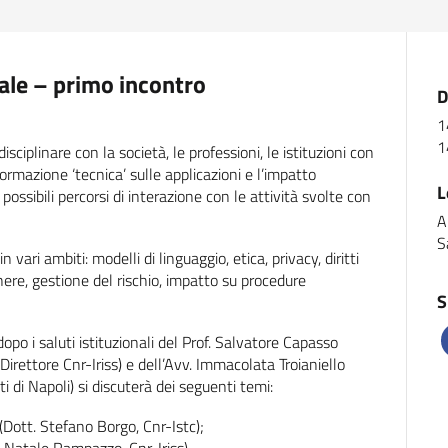
ciale – primo incontro
D
1
1
isciplinare con la società, le professioni, le istituzioni con
nformazione ‘tecnica’ sulle applicazioni e l’impatto
L
re possibili percorsi di interazione con le attività svolte con
A
S
i ambiti: modelli di linguaggio, etica, privacy, diritti
enere, gestione del rischio, impatto su procedure
S
dopo i saluti istituzionali del Prof. Salvatore Capasso
irettore Cnr-Iriss) e dell’Avv. Immacolata Troianiello
i di Napoli) si discuterà dei seguenti temi:
(Dott. Stefano Borgo, Cnr-Istc);