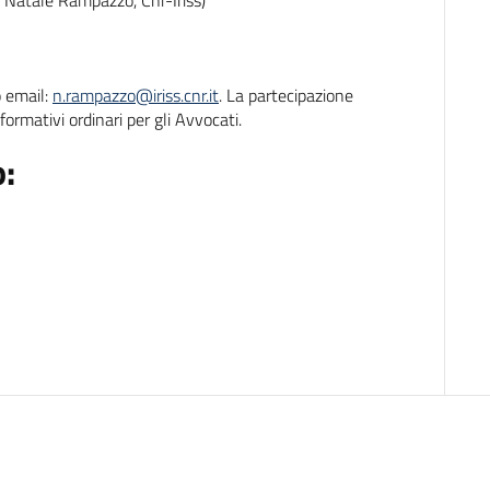
. Natale Rampazzo, Cnr-Iriss)
o email:
n.rampazzo@iriss.cnr.it
. La partecipazione
ormativi ordinari per gli Avvocati.
: