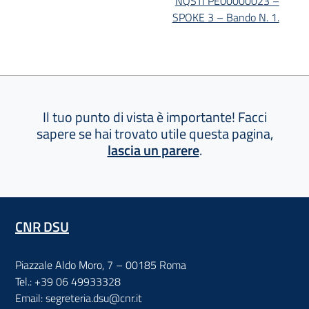
NQSTI PE00000023 –
SPOKE 3 – Bando N. 1.
Il tuo punto di vista è importante! Facci
sapere se hai trovato utile questa pagina,
lascia un parere
.
CNR DSU
Piazzale Aldo Moro, 7 – 00185 Roma
Tel.: +39 06 49933328
Email: segreteria.dsu@cnr.it