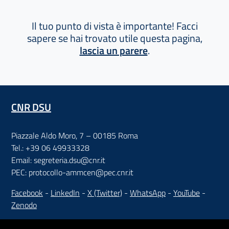
Il tuo punto di vista è importante! Facci
sapere se hai trovato utile questa pagina,
lascia un parere
.
CNR DSU
Piazzale Aldo Moro, 7 – 00185 Roma
Tel.: +39 06 49933328
Email: segreteria.dsu@cnr.it
PEC: protocollo-ammcen@pec.cnr.it
Facebook
-
LinkedIn
-
X (Twitter)
-
WhatsApp
-
YouTube
-
Zenodo