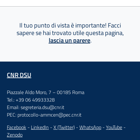
Il tuo punto di vista è importante! Facci
sapere se hai trovato utile questa pagina,
lascia un parere
.
CNR DSU
Piazzale Aldo Moro, 7 – 00185 Roma
Tel.: +39 06 49933328
Email: segreteria.dsu@cnr.it
PEC: protocollo-ammcen@pec.cnr.it
Facebook
-
LinkedIn
-
X (Twitter)
-
WhatsApp
-
YouTube
-
Zenodo