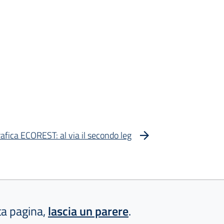
ica ECOREST: al via il secondo leg
sta pagina,
lascia un parere
.