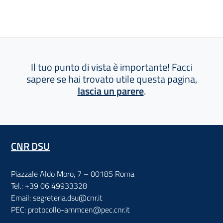
Il tuo punto di vista è importante! Facci
sapere se hai trovato utile questa pagina,
lascia un parere
.
CNR DSU
Piazzale Aldo Moro, 7 – 00185 Roma
Tel.: +39 06 49933328
Email: segreteria.dsu@cnr.it
PEC: protocollo-ammcen@pec.cnr.it