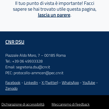
Il tuo punto di vista è importante! Facci
sapere se hai trovato utile questa pagina,
lascia un parere
.
CNR DSU
Piazzale Aldo Moro, 7 – 00185 Roma
Tel.: +39 06 49933328
Email: segreteria.dsu@cnr.it
PEC: protocollo-ammcen@pec.cnr.it
Facebook
-
LinkedIn
-
X (Twitter)
-
WhatsApp
-
YouTube
-
Zenodo
Dichiarazione di accessibilità
Meccanismo di feedback