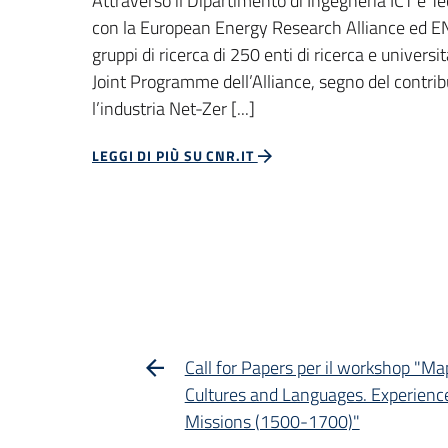
Attraverso il Dipartimento di Ingegneria ICT e Tec
con la European Energy Research Alliance ed ENE
gruppi di ricerca di 250 enti di ricerca e universit
Joint Programme dell’Alliance, segno del contribu
l’industria Net-Zer [...]
LEGGI DI PIÙ SU CNR.IT
Call for Papers per il workshop "Ma
Cultures and Languages. Experienc
Missions (1500-1700)"