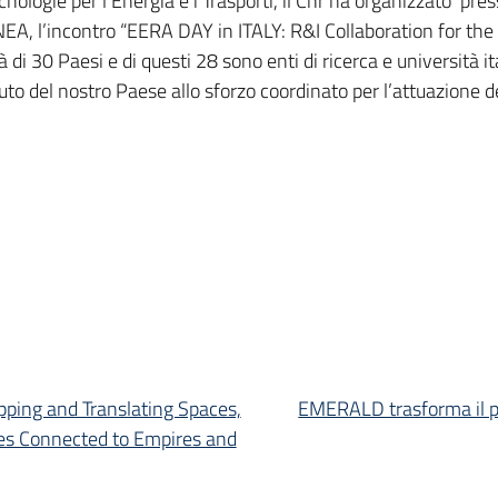
nologie per l'Energia e i Trasporti, il Cnr ha organizzato pres
A, l’incontro “EERA DAY in ITALY: R&I Collaboration for the 
à di 30 Paesi e di questi 28 sono enti di ricerca e università it
to del nostro Paese allo sforzo coordinato per l’attuazione de
pping and Translating Spaces,
EMERALD trasforma il pa
es Connected to Empires and