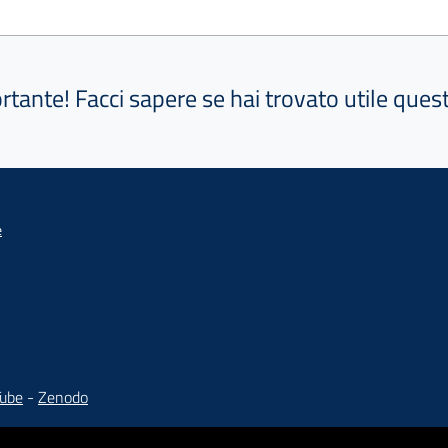
ortante! Facci sapere se hai trovato utile que
e
Tube
-
Zenodo