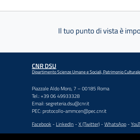
Il tuo punto di vista è imp
CNR DSU
Dipartimento Scienze Umane e Sociali, Patrimonio Cultural
Piazzale Aldo Moro, 7 – 00185 Roma
Tel.: +39 06 49933328
Email: segreteria.dsu@cnr.it
PEC: protocollo-ammcen@pec.cnr.it
Facebook
-
LinkedIn
-
X (Twitter)
-
WhatsApp
-
You