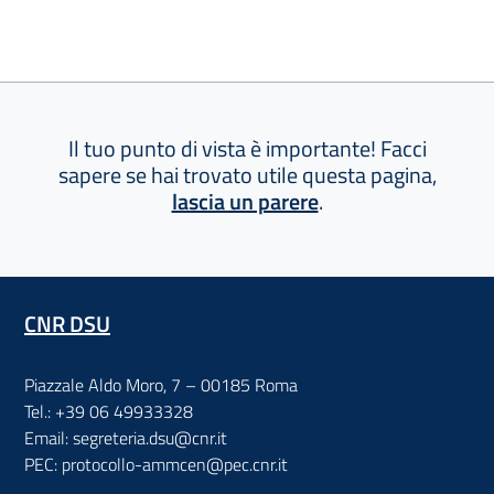
Il tuo punto di vista è importante! Facci
sapere se hai trovato utile questa pagina,
lascia un parere
.
CNR DSU
Piazzale Aldo Moro, 7 – 00185 Roma
Tel.: +39 06 49933328
Email: segreteria.dsu@cnr.it
PEC: protocollo-ammcen@pec.cnr.it