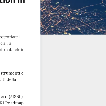
potenziare i
iali, a
 affrontando in
 strumenti e
ati della
ucro (AISBL)
SFRI Roadmap