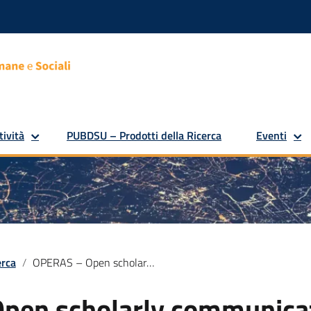
tività
PUBDSU – Prodotti della Ricerca
Eventi
erca
OPERAS – Open scholarly communication in the European research area for social science and humanities
pen scholarly communicat