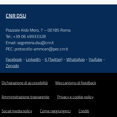
CNR DSU
Piazzale Aldo Moro, 7 – 00185 Roma
Tel.: +39 06 49933328
Email: segreteria.dsu@cnr.it
PEC: protocollo-ammcen@pec.cnr.it
Facebook
-
LinkedIn
-
X (Twitter)
-
WhatsApp
-
YouTube
-
Zenodo
Dichiarazione di accessibilità
Meccanismo di feedback
Amministrazione trasparente
Privacy e cookie policy
Social media policy
Come raggiungerci
Crediti