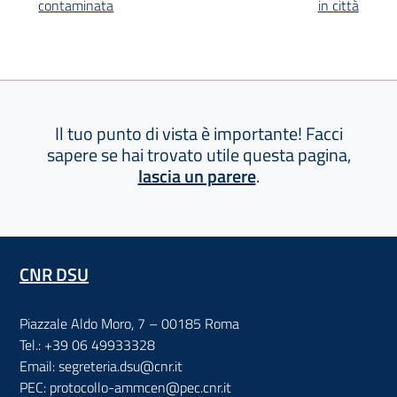
contaminata
in città
Il tuo punto di vista è importante! Facci
sapere se hai trovato utile questa pagina,
lascia un parere
.
CNR DSU
Piazzale Aldo Moro, 7 – 00185 Roma
Tel.: +39 06 49933328
Email: segreteria.dsu@cnr.it
PEC: protocollo-ammcen@pec.cnr.it