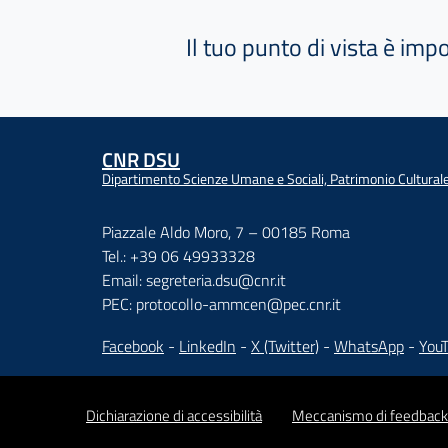
Il tuo punto di vista è imp
CNR DSU
Dipartimento Scienze Umane e Sociali, Patrimonio Cultural
Piazzale Aldo Moro, 7 – 00185 Roma
Tel.: +39 06 49933328
Email: segreteria.dsu@cnr.it
PEC: protocollo-ammcen@pec.cnr.it
Facebook
-
LinkedIn
-
X (Twitter)
-
WhatsApp
-
You
Dichiarazione di accessibilità
Meccanismo di feedback