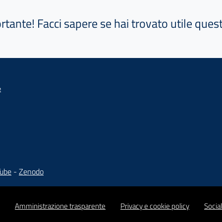
ortante! Facci sapere se hai trovato utile que
e
Tube
-
Zenodo
Amministrazione trasparente
Privacy e cookie policy
Socia