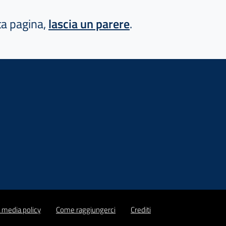
sta pagina,
lascia un parere
.
l media policy
Come raggiungerci
Crediti