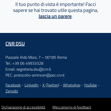
Il tuo punto di vista è importante! Facci
sapere se hai trovato utile questa pagina,
lascia un parere
.
CNR DSU
Piazzale Aldo Moro, 7 – 00185 Roma
Tel.: +39 06 49933328
Email: segreteria.dsu@cnr.it
PEC: protocollo-ammcen@pec.cnr.it
Facebook
-
LinkedIn
-
X (Twitter)
-
WhatsApp
-
YouTube
-
Zenodo
Dichiarazione di accessibilità
Meccanismo di feedback