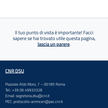
Il tuo punto di vista è importante! Facci
sapere se hai trovato utile questa pagina,
lascia un parere
.
CNR DSU
Piazzale Aldo Moro, 7 – 00185 Roma
Tel.: +39 06 49933328
Email: segreteria.dsu@cnr.it
PEC: protocollo-ammcen@pec.cnr.it