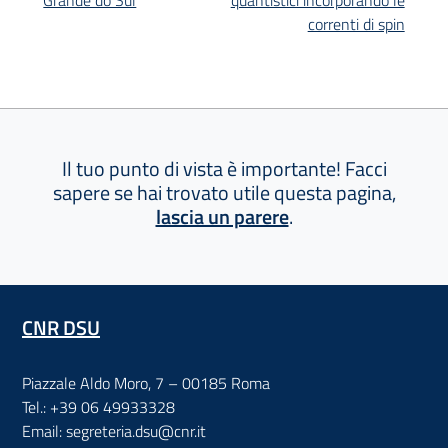
correnti di spin
Il tuo punto di vista è importante! Facci
sapere se hai trovato utile questa pagina,
lascia un parere
.
CNR DSU
Piazzale Aldo Moro, 7 – 00185 Roma
Tel.: +39 06 49933328
Email: segreteria.dsu@cnr.it