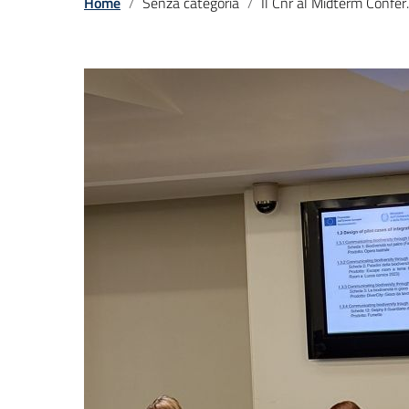
Home
Senza categoria
Il Cnr al Midterm Conference del National Biodiversity Future Center (NBFC)