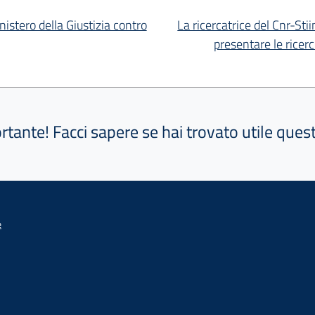
istero della Giustizia contro
La ricercatrice del Cnr-St
presentare le ricerc
ortante! Facci sapere se hai trovato utile que
e