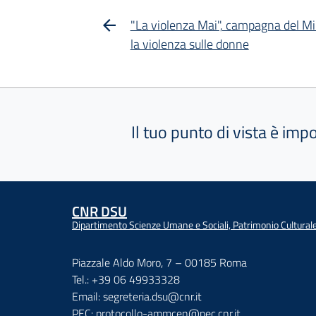
"La violenza Mai", campagna del Min
la violenza sulle donne
Il tuo punto di vista è imp
CNR DSU
Dipartimento Scienze Umane e Sociali, Patrimonio Cultural
Piazzale Aldo Moro, 7 – 00185 Roma
Tel.: +39 06 49933328
Email: segreteria.dsu@cnr.it
PEC: protocollo-ammcen@pec.cnr.it