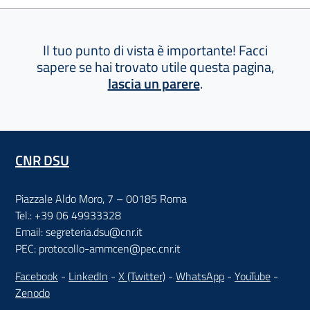
Il tuo punto di vista è importante! Facci
sapere se hai trovato utile questa pagina,
lascia un parere
.
CNR DSU
Piazzale Aldo Moro, 7 – 00185 Roma
Tel.: +39 06 49933328
Email: segreteria.dsu@cnr.it
PEC: protocollo-ammcen@pec.cnr.it
Facebook
-
LinkedIn
-
X (Twitter)
-
WhatsApp
-
YouTube
-
Zenodo