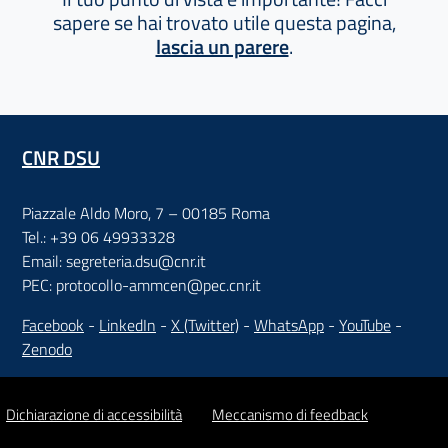
sapere se hai trovato utile questa pagina,
lascia un parere
.
CNR DSU
Piazzale Aldo Moro, 7 – 00185 Roma
Tel.: +39 06 49933328
Email: segreteria.dsu@cnr.it
PEC: protocollo-ammcen@pec.cnr.it
Facebook
-
LinkedIn
-
X (Twitter)
-
WhatsApp
-
YouTube
-
Zenodo
Dichiarazione di accessibilità
Meccanismo di feedback