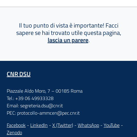
Il tuo punto di vista è importante! Facci
sapere se hai trovato utile questa pagina,
lascia un parere
.
CNR DSU
Piazzale Aldo Moro, 7 – 00185 Roma
Tel.: +39 06 49933328
Email: segreteria.dsu@cnr.it
PEC: protocollo-ammcen@pec.cnr.it
Facebook
-
LinkedIn
-
X (Twitter)
-
WhatsApp
-
YouTube
-
Zenodo