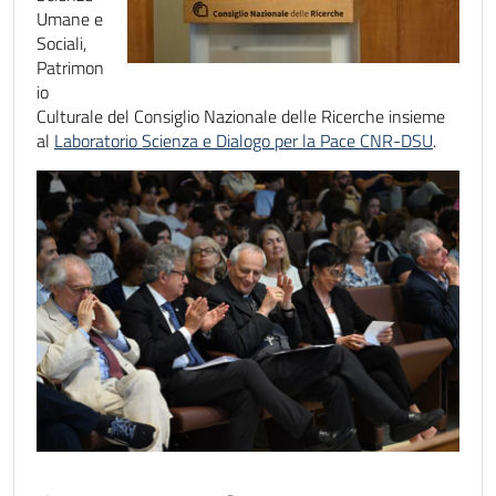
Umane e
Sociali,
Patrimon
io
Culturale del Consiglio Nazionale delle Ricerche insieme
al
Laboratorio Scienza e Dialogo per la Pace CNR-DSU
.