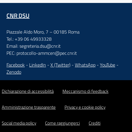
CNR DSU
Piazzale Aldo Moro, 7 – 00185 Roma
Tel.: +39 06 49933328
Email: segreteria.dsu@cnr.it
PEC: protocollo-ammcen@pec.cnr.it
Facebook
-
LinkedIn
-
X (Twitter)
-
WhatsApp
-
YouTube
-
Zenodo
Dichiarazione di accessibilità
Meccanismo di feedback
Amministrazione trasparente
Privacy e cookie policy
Social media policy
Come raggiungerci
Crediti