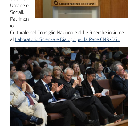
Umane e
Sociali,
Patrimon
io
Culturale del Consiglio Nazionale delle Ricerche insieme
al
Laboratorio Scienza e Dialogo per la Pace CNR-DSU
.