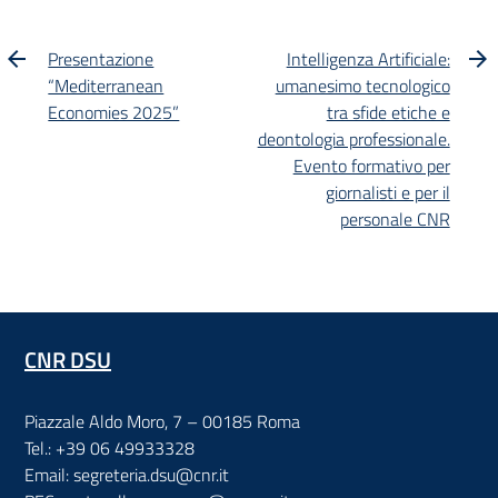
Presentazione
Intelligenza Artificiale:
“Mediterranean
umanesimo tecnologico
Economies 2025”
tra sfide etiche e
deontologia professionale.
Evento formativo per
giornalisti e per il
personale CNR
CNR DSU
Piazzale Aldo Moro, 7 – 00185 Roma
Tel.: +39 06 49933328
Email: segreteria.dsu@cnr.it